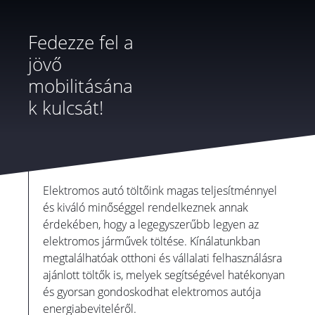
Fedezze fel a
jövő
mobilitásána
k kulcsát!
Elektromos autó töltőink magas teljesítménnyel
és kiváló minőséggel rendelkeznek annak
érdekében, hogy a legegyszerűbb legyen az
elektromos járművek töltése. Kínálatunkban
megtalálhatóak otthoni és vállalati felhasználásra
ajánlott töltők is, melyek segítségével hatékonyan
és gyorsan gondoskodhat elektromos autója
energiabeviteléről.