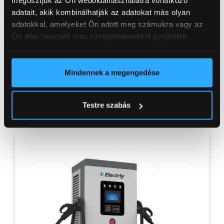
megosztjuk az Ön weboldalhasználatra vonatkozó
adatait, akik kombinálhatják az adatokat más olyan
adatokkal, amelyeket Ön adott meg számukra vagy az
Ön által használt más szolgáltatásokból gyűjtöttek.
Mindennek a megengedése
Sunnic DC gyorstöltő állomás
Testre szabás
Részletek