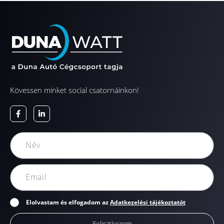
Kövessen minket social csatornáinkon!
Elolvastam és elfogadom az
Adatkezelési tájékoztatót
Feliratkozom