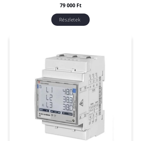
79 000
Ft
Részletek