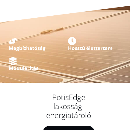
Megbízhatóság
Hosszú élettartam
Modularitás
PotisEdge
lakossági
energiatároló