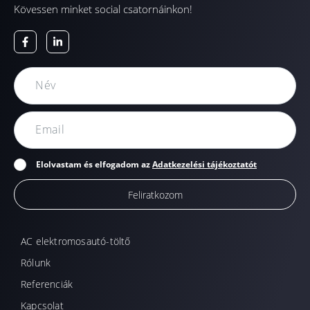
Kövessen minket social csatornáinkon!
Elolvastam és elfogadom az
Adatkezelési tájékoztatót
Feliratkozom
AC elektromosautó-töltő
Rólunk
Referenciák
Kapcsolat