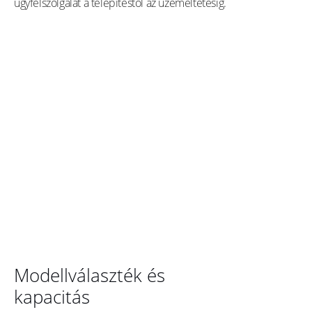
ügyfélszolgálat a telepítéstől az üzemeltetésig.
Modellválaszték és
kapacitás