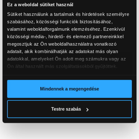
Intelligens funkciók
Ez a weboldal sütiket használ
Sütiket használunk a tartalmak és hirdetések személyre
szabásához, közösségi funkciók biztosításához,
valamint weboldalforgalmunk elemzéséhez. Ezenkívül
Akkumulátorfigyelés és védelem
: az intelligens BMS
közösségi média-, hirdető- és elemező partnereinkkel
rendszer biztosítja az akkumulátor optimális működését
megosztjuk az Ön weboldalhasználatra vonatkozó
és hosszú élettartamát.
adatait, akik kombinálhatják az adatokat más olyan
adatokkal, amelyeket Ön adott meg számukra vagy az
Vezeték nélküli kommunikáció:
az APP alapú
Ön által használt más szolgáltatásokból gyűjtöttek.
vezeték nélküli kommunikáció lehetővé teszi a
felhasználók számára, hogy valós időben nyomon
kövessék és kezeljék energiatároló rendszerüket.
Mindennek a megengedése
Testre szabás